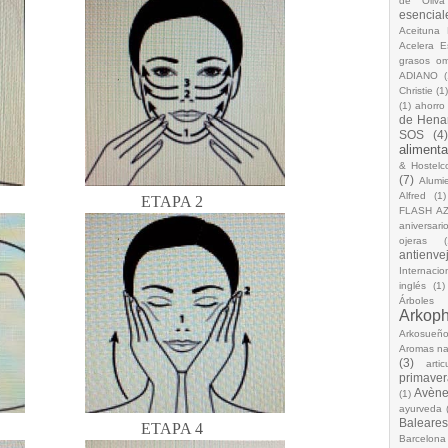
de Oliva
esencial
Aceituna 
Acelera 
grasos o
ADIANO
(
Christie
(1
(1)
ahorro
de Hena
SOS
(4
alimenta
& Hostelc
(7)
Alumi
Alfred
(1)
A 1
ETAPA 2
FLASH A
aniversari
ojeras
(
antienve
Internacio
inglés
(1)
Árboles
Arkop
Arkosueñ
Aromas na
(3)
arti
primaver
Avèn
(1)
ayurveda
Baleares
PA 3
ETAPA 4
Barcelona