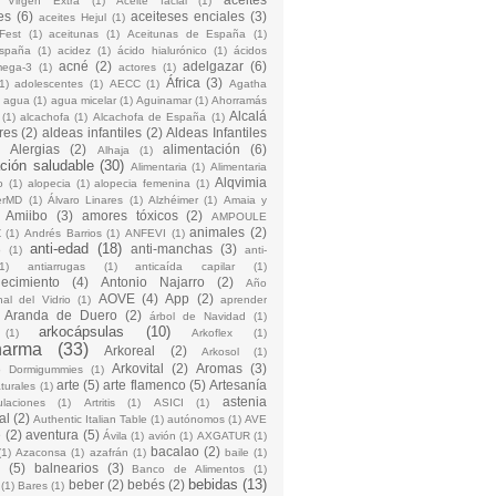
 Virgen Extra
(1)
Aceite facial
(1)
es
(6)
aceiteses enciales
(3)
aceites Hejul
(1)
Fest
(1)
aceitunas
(1)
Aceitunas de España
(1)
España
(1)
acidez
(1)
ácido hialurónico
(1)
ácidos
acné
(2)
adelgazar
(6)
mega-3
(1)
actores
(1)
África
(3)
1)
adolescentes
(1)
AECC
(1)
Agatha
)
agua
(1)
agua micelar
(1)
Aguinamar
(1)
Ahorramás
Alcalá
(1)
alcachofa
(1)
Alcachofa de España
(1)
res
(2)
aldeas infantiles
(2)
Aldeas Infantiles
)
Alergias
(2)
alimentación
(6)
Alhaja
(1)
ción saludable
(30)
Alimentaria
(1)
Alimentaria
Alqvimia
o
(1)
alopecia
(1)
alopecia femenina
(1)
erMD
(1)
Álvaro Linares
(1)
Alzhéimer
(1)
Amaia y
Amiibo
(3)
amores tóxicos
(2)
AMPOULE
animales
(2)
Z
(1)
Andrés Barrios
(1)
ANFEVI
(1)
anti-edad
(18)
anti-manchas
(3)
o
(1)
anti-
1)
antiarrugas
(1)
anticaída capilar
(1)
jecimiento
(4)
Antonio Najarro
(2)
Año
AOVE
(4)
App
(2)
nal del Vidrio
(1)
aprender
Aranda de Duero
(2)
árbol de Navidad
(1)
arkocápsulas
(10)
(1)
Arkoflex
(1)
harma
(33)
Arkoreal
(2)
Arkosol
(1)
Arkovital
(2)
Aromas
(3)
o Dormigummies
(1)
arte
(5)
arte flamenco
(5)
Artesanía
turales
(1)
astenia
culaciones
(1)
Artritis
(1)
ASICI
(1)
al
(2)
Authentic Italian Table
(1)
autónomos
(1)
AVE
e
(2)
aventura
(5)
Ávila
(1)
avión
(1)
AXGATUR
(1)
bacalao
(2)
(1)
Azaconsa
(1)
azafrán
(1)
baile
(1)
(5)
balnearios
(3)
Banco de Alimentos
(1)
bebidas
(13)
beber
(2)
bebés
(2)
(1)
Bares
(1)