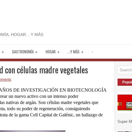
MÍA, HOGAR... Y MÁS
»
GASTRONOMÍA
»
HOGAR
»
...Y MÁS
»
-
d con células madre vegetales
mments
Popul
0 AÑOS DE INVESTIGACIÓN EN BIOTECNOLOGÍA
ear un nuevo activo con un intenso poder
las nativas de argán. Son células madre vegetales que
lanta, todo su poder de regeneración, consiguiendo
 trata de la gama Cell Capital de Galénic, un hallazgo de
Super Ma