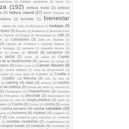
sotónicas
(1)
bebidas saludables
(1)
becas
(1)
eza
(192)
belleza busto
(2)
belleza
belleza natural
(27)
na
(5)
Bertín Osborne
(1)
bienestar
Balance
(2)
bicicleta
(2)
)
bodegas
(8)
billetes de avión
(1)
BioCultura
(1)
teatro
(3)
Bretaña
(1)
Budapest
(1)
Buenazo Perú
café
(2)
en Internet
(1)
Burgos
(1)
Buscasetas
(1)
Calcedonia
(3)
ín
(1)
Calm de Alqvimia
(1)
(3)
Cámara de Comercio e Industria Italiana
(1)
e Santiago
(1)
camiseta
(1)
campaña lácteos
(1)
cáncer
(6)
cansancio
(3)
to
(1)
campo
(1)
io otoñal
(2)
Capital
cante
(1)
cañas
(1)
 de la Gastronomía
(4)
cápsulas
(1)
car2go
(1)
Carmen Navarro
(9)
riano
(4)
Carlos Latre
(1)
(1)
carrera solidaria
(1)
carta de presentación
(1)
Castilla y
Campo
(1)
casa ideal
(1)
Castellón
(1)
)
Castilla- La Mancha
(3)
cata
(1)
cata de
catering
(4)
cejas
(2)
celulitis
(1)
celíacos
(1)
os de estética
(6)
Cereza del Jerte
(1)
cerezas
(1)
(2)
Champiñones
(2)
Champagne
(1)
chaqueta
chocolate
(2)
(1)
Chihuahua
(1)
ciberataques
(1)
cirugía plástica
(2)
cuencia
(1)
cine
(1)
cistitis
(1)
Clarins
(3)
cocina
(5)
llalón
(1)
Coches
(1)
cocina
cocina saludable
(16)
cocina peruana
(4)
)
cocineros
(6)
cócteles
(4)
gana
(1)
colágeno
(1)
l
(2)
collar inteligente para mascotas
(1)
comercio
comidas navideñas
(2)
o
(1)
complementos de
comprar barato
(2)
compras
(4)
ConArtritis
(1)