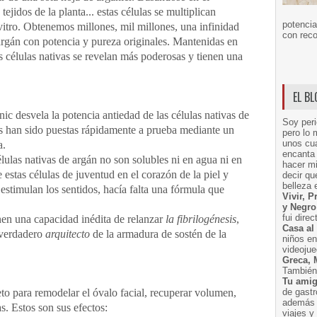
ejidos de la planta... estas células se multiplican
potencia
vitro. Obtenemos millones, mil millones, una infinidad
con reco
 argán con potencia y pureza originales. Mantenidas en
s células nativas se revelan más poderosas y tienen una
EL B
ic desvela la potencia antiedad de las células nativas de
Soy peri
las han sido puestas rápidamente a prueba mediante un
pero lo 
unos cua
a.
encanta 
células nativas de argán no son solubles ni en agua ni en
hacer m
e estas células de juventud en el corazón de la piel y
decir q
belleza 
 estimulan los sentidos, hacía falta una fórmula que
Vivir, 
y Negro
fui dire
enen una capacidad inédita de relanzar
la fibrilogénesis
,
Casa al
 verdadero
arquitecto
de la armadura de sostén de la
niños e
videoju
Greca, 
También 
Tu amig
to para remodelar el óvalo facial, recuperar volumen,
de gast
además 
as. Estos son sus efectos:
viajes 