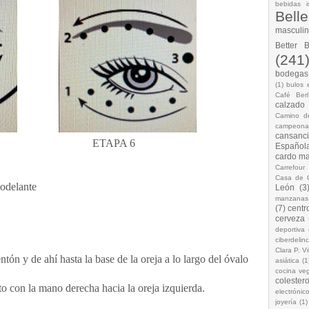
bebidas i
Bell
masculi
Better 
(241
bodegas.
(1)
bulos 
Café Berl
calzado
Camino d
campeona
cansanc
PA 5
ETAPA 6
Española
cardo ma
Carrefour
Casa de 
odelante
León
(3
manzanas
(7)
centr
cerveza
deportiva
ciberdelin
Clara P. Vi
tón y de ahí hasta la base de la oreja a lo largo del óvalo
asiática
(1
cocina ve
colestero
o con la mano derecha hacia la oreja izquierda.
electrónic
joyería
(1)