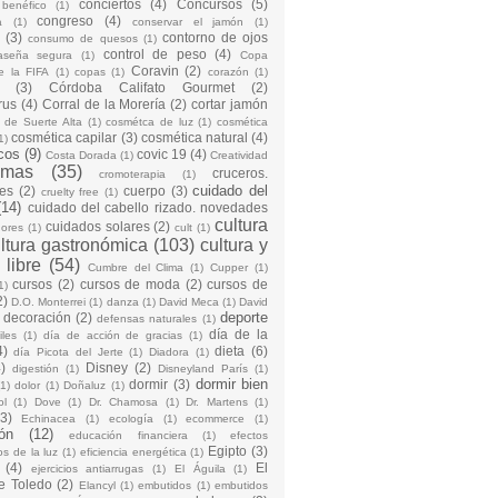
conciertos
(4)
Concursos
(5)
 benéfico
(1)
congreso
(4)
a
(1)
conservar el jamón
(1)
(3)
contorno de ojos
consumo de quesos
(1)
control de peso
(4)
raseña segura
(1)
Copa
Coravin
(2)
e la FIFA
(1)
copas
(1)
corazón
(1)
(3)
Córdoba Califato Gourmet
(2)
rus
(4)
Corral de la Morería
(2)
cortar jamón
o de Suerte Alta
(1)
cosmétca de luz
(1)
cosmética
cosmética capilar
(3)
cosmética natural
(4)
1)
cos
(9)
covic 19
(4)
Costa Dorada
(1)
Creatividad
emas
(35)
cruceros.
cromoterapia
(1)
cuidado del
es
(2)
cuerpo
(3)
cruelty free
(1)
(14)
cuidado del cabello rizado. novedades
cultura
cuidados solares
(2)
dores
(1)
cult
(1)
ltura gastronómica
(103)
cultura y
 libre
(54)
Cumbre del Clima
(1)
Cupper
(1)
cursos
(2)
cursos de moda
(2)
cursos de
1)
2)
D.O. Monterrei
(1)
danza
(1)
David Meca
(1)
David
deporte
decoración
(2)
defensas naturales
(1)
día de la
iles
(1)
día de acción de gracias
(1)
4)
dieta
(6)
día Picota del Jerte
(1)
Diadora
(1)
)
Disney
(2)
digestión
(1)
Disneyland París
(1)
dormir bien
dormir
(3)
(1)
dolor
(1)
Doñaluz
(1)
ol
(1)
Dove
(1)
Dr. Chamosa
(1)
Dr. Martens
(1)
(3)
Echinacea
(1)
ecología
(1)
ecommerce
(1)
ón
(12)
educación financiera
(1)
efectos
Egipto
(3)
os de la luz
(1)
eficiencia energética
(1)
(4)
El
ejercicios antiarrugas
(1)
El Águila
(1)
e Toledo
(2)
Elancyl
(1)
embutidos
(1)
embutidos