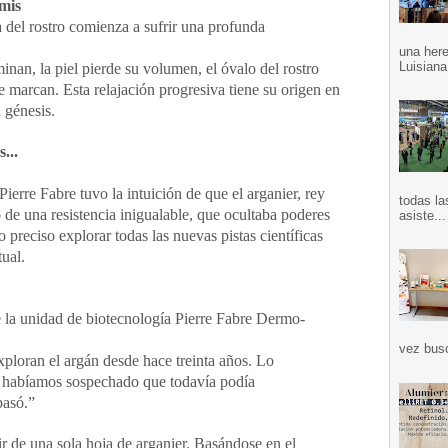
rmis
ra del rostro comienza a sufrir una profunda
una here
Luisiana
inan, la piel pierde su volumen, el óvalo del rostro
se marcan. Esta relajación progresiva tiene su origen en
 génesis.
...
erre Fabre tuvo la intuición de que el arganier, rey
todas la
o de una resistencia inigualable, que ocultaba poderes
asiste...
o preciso explorar todas las nuevas pistas científicas
tual.
 la unidad de biotecnología Pierre Fabre Dermo-
vez bus
xploran el argán desde hace treinta años. Lo
habíamos sospechado que todavía podía
pasó.”
tir de una sola hoja de arganier. Basándose en el