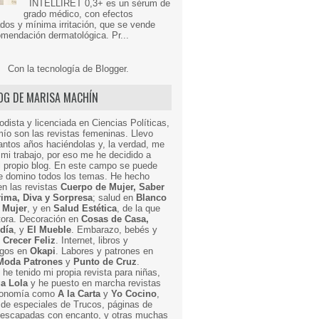
INTELLIRET 0,3+ es un sérum de
grado médico, con efectos
dos y mínima irritación, que se vende
mendación dermatológica. Pr...
Con la tecnología de
Blogger
.
LOG DE MARISA MACHÍN
odista y licenciada en Ciencias Políticas,
mío son las revistas femeninas. Llevo
ntos años haciéndolas y, la verdad, me
mi trabajo, por eso me he decidido a
i propio blog. En este campo se puede
ue domino todos los temas. He hecho
en las revistas
Cuerpo de Mujer, Saber
Prima, Diva y Sorpresa
; salud en
Blanco
 Mujer
, y en
Salud Estética
, de la que
ctora. Decoración en
Cosas de Casa,
 día
, y
El Mueble
. Embarazo, bebés y
n
Crecer Feliz
. Internet, libros y
egos en
Okapi
. Labores y patrones en
Moda Patrones
y
Punto de Cruz
.
he tenido mi propia revista para niñas,
a Lola
y he puesto en marcha revistas
ronomía como
A la Carta
y
Yo Cocino
,
de especiales de Trucos, páginas de
y escapadas con encanto, y otras muchas