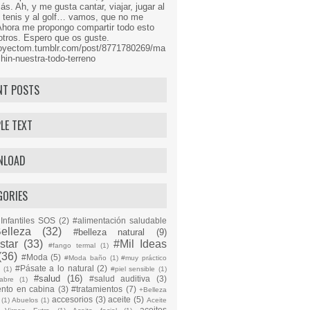
s. Ah, y me gusta cantar, viajar, jugar al
l tenis y al golf… vamos, que no me
Ahora me propongo compartir todo esto
tros. Espero que os guste.
proyectom.tumblr.com/post/8771780269/ma
hin-nuestra-todo-terreno
NT POSTS
LE TEXT
NLOAD
GORIES
Infantiles SOS
(2)
#alimentación saludable
elleza
(32)
#belleza natural
(9)
star
(33)
#Mil Ideas
#fango termal
(1)
(36)
#Moda
(5)
#Moda baño
(1)
#muy práctico
#Pásate a lo natural
(2)
n
(1)
#piel sensible
(1)
#salud
(16)
#salud auditiva
(3)
abre
(1)
ento en cabina
(3)
#tratamientos
(7)
+Belleza
accesorios
(3)
aceite
(5)
(1)
Abuelos
(1)
Aceite
aceites