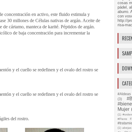
cosas má
pádel, a
aburro. 
le concentración en activo, este fluido estimula y
con voso
ase 30 millones de Células nativas de argán. Aceite de
http://
risa-mac
e de cártamo, manteca de karité. Péptidos de argán.
icólico de baja concentración para incrementar la
RECE
SAMP
DOW
ntón y el cuello se redefinen y el ovalo del rostro se
CATE
ntón y el cuello se redefinen y el ovalo del rostro se
#Aldeas 
#B
(3)
#biene
Mujer
(1)
#orde
giles del rostro.
#Pierre F
#tratami
(1)
abejas