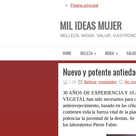
Página principal
MIL IDEAS MUJER
BELLEZA, MODA, SALUD, GASTRONO
HOME
BELLEZA
»
MODA
»
SALUD
Nuevo y potente antieda
1:26
Belleza
,
novedades
No co
30 AÑOS DE EXPERIENCIA Y 1
VEGETAL han sido necesarios para cr
antienvejecimiento, basado en las célu
contienen toda la fuerza vital de la p
potenciar la juventud de la dermis. Se
los laboratorios Pierre Fabre.