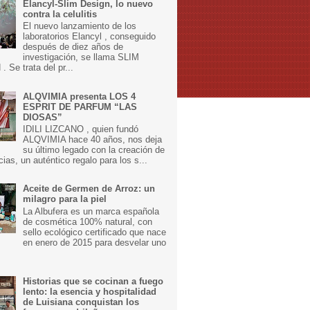
Elancyl-Slim Design, lo nuevo
contra la celulitis
El nuevo lanzamiento de los
laboratorios Elancyl , conseguido
después de diez años de
investigación, se llama SLIM
 Se trata del pr...
ALQVIMIA presenta LOS 4
ESPRIT DE PARFUM “LAS
DIOSAS”
IDILI LIZCANO , quien fundó
ALQVIMIA hace 40 años, nos deja
su último legado con la creación de
cias, un auténtico regalo para los s...
Aceite de Germen de Arroz: un
milagro para la piel
La Albufera es un marca española
de cosmética 100% natural, con
sello ecológico certificado que nace
en enero de 2015 para desvelar uno
Historias que se cocinan a fuego
lento: la esencia y hospitalidad
de Luisiana conquistan los