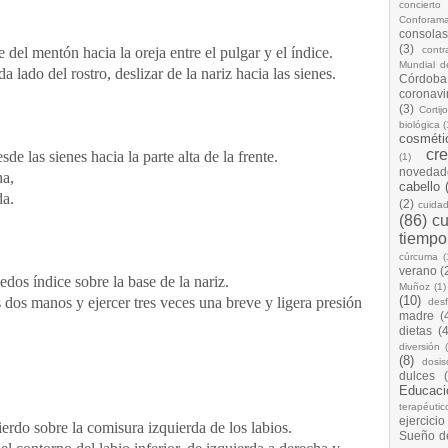
concierto
Conforam
consolas
(3)
 del mentón hacia la oreja entre el pulgar y el índice.
cont
Mundial d
 lado del rostro, deslizar de la nariz hacia las sienes.
Córdoba
coronavi
(3)
Cortij
biológica
(
cosméti
cr
de las sienes hacia la parte alta de la frente.
(1)
novedad
ha,
cabello
da.
(2)
cuida
(86)
cu
tiempo
cúrcuma
(
verano
(
dedos índice sobre la base de la nariz.
Muñoz
(1)
(10)
s dos manos y ejercer tres veces una breve y ligera presión
desf
madre
(
dietas
(4
diversión
(8)
dosis
dulces
Educaci
terapéutic
ejercicio
erdo sobre la comisura izquierda de los labios.
Sueño d