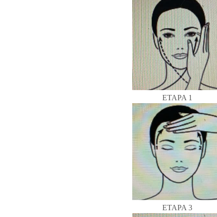
ETAP
ETA