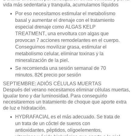
vida m
á
s sedentaria y tranquila, acumulamos l
í
quidos
Por eso necesitamos estimular el metabolismo
basal y aumentar el drenaje con el tratamiento
especial drenaje como
ALGAS KELP
TREATMENT
, una envoltura con algas que
provocan 7 acciones remodelantes en el cuerpo.
Conseguimos movilizar grasa, estimular el
metabolismo celular, eliminar toxinas y la
mineralización de la piel.
Se recomienda una sesió
n semanal de 70
minutos. 82€
precio por sesió
n
SEPTIEMBRE: ADIÓS C
É
LULAS MUERTAS
Despu
é
s del verano necesitamos eliminar c
é
lulas muertas,
igualar tono y dar luminosidad. Para conseguirlo
necesitaremos un tratamiento de choque que aporte extra
de luz e hidratació
n.
HYDRAFACIAL es el m
á
s adecuado. Se trata de
un trata de un cóctel de sueros con
antioxidantes,
p
é
ptidos, oligoelementos,