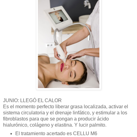
JUNIO: LLEG
Ó
EL CALOR
Es el momento perfecto liberar grasa localizada, activar el
sistema circulatoria y el drenaje linf
á
tico, y estimular a los
fibroblastos para que se pongan a producir
á
cido
hialuró
nico, col
á
geno y elastina. Y lucir palmito.
El tratamiento acertado es
CELLU M6