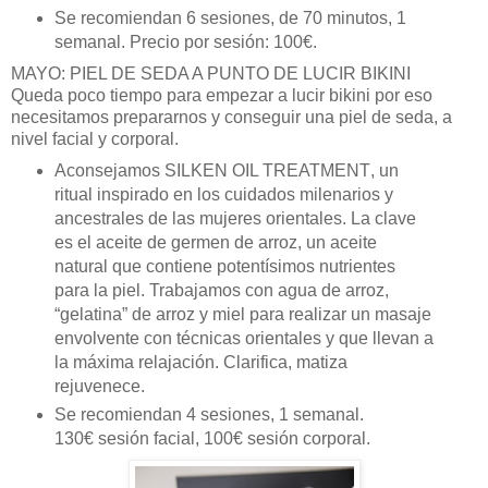
Se recomiendan 6 sesiones, de 70 minutos, 1
semanal. Precio por sesió
n: 100
€
.
MAYO: PIEL DE SEDA A PUNTO DE LUCIR BIKINI
Queda poco tiempo para empezar a lucir bikini por eso
necesitamos prepararnos y conseguir una piel de seda, a
nivel facial y corporal.
Aconsejamos
SILKEN OIL TREATMENT
, un
ritual inspirado en los cuidados milenarios y
ancestrales de las mujeres orientales. La clave
es el aceite de germen de arroz, un aceite
natural que contiene potent
í
simos nutrientes
para la piel. Trabajamos con agua de arroz
,
“
gelatina
”
de arroz y miel para realizar un masaje
envolvente con t
é
cnicas orientales y que llevan a
la m
á
xima relajación. Clarifica, matiza
rejuvenece.
Se recomiendan 4 sesiones, 1 semanal.
130
€
sesi
ón facial, 100
€
sesi
ó
n corporal.