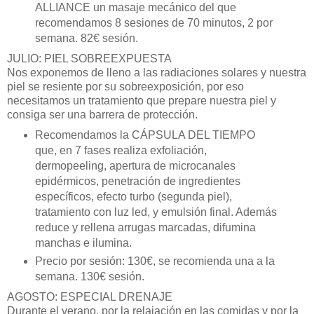
ALLIANCE
un
masaje mec
á
nico del que
recomendamos 8 sesiones de 70 minutos, 2 por
semana. 82
€
sesión.
JULIO: PIEL SOBREEXPUESTA
Nos exponemos de lleno a las radiaciones solares y nuestra
piel se resiente por su sobreexposició
n,
por eso
necesitamos un tratamiento que prepare nuestra piel y
consiga ser una barrera de protección.
Recomendamos la
CÁ
PSULA DEL TIEMPO
que, en 7 fases realiza exfoliació
n,
dermopeeling, apertura de microcanales
epid
é
rmicos, penetración de ingredientes
espec
í
ficos, efecto turbo (segunda piel),
tratamiento con luz led, y emulsión final. Adem
á
s
reduce y rellena arrugas marcadas, difumina
manchas e ilumina.
Precio por sesi
ón: 130
€
, se recomienda una a la
semana. 130
€ sesi
ón.
AGOSTO: ESPECIAL DRENAJE
Durante el verano, por la relajación en las comidas y por la