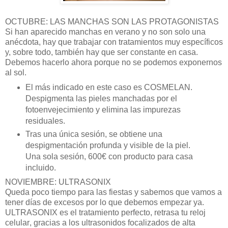
OCTUBRE: LAS MANCHAS SON LAS PROTAGONISTAS
Si han aparecido manchas en verano y no son solo una
an
é
cdota, hay que trabajar con tratamientos muy espec
í
ficos
y, sobre todo, tambi
é
n hay que ser constante en casa.
Debemos hacerlo ahora porque no se podemos exponernos
al sol.
El m
á
s indicado en este caso es COSMELAN.
Despigmenta las pieles manchadas por el
fotoenvejecimiento y elimina las impurezas
residuales.
Tras una
ú
nica sesión, se obtiene una
despigmentación profunda y visible de la piel.
Una sola sesió
n, 600
€
con producto para casa
incluido.
NOVIEMBRE: ULTRASONIX
Queda poco tiempo para las fiestas y sabemos que vamos a
tener d
í
as de excesos por lo que debemos empezar ya
.
ULTRASONIX
es el tratamiento perfecto,
retrasa tu reloj
celular
, gracias a los ultrasonidos focalizados de alta