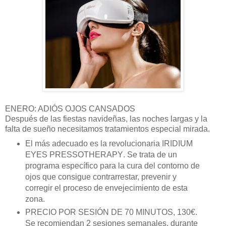
ENERO: ADI
ÓS OJOS CANSADOS
Despu
é
s de las fiestas navideñas, las noches largas y la
falta de sueño necesitamos tratamientos especial mirada.
El m
á
s adecuado es la revolucionaria
IRIDIUM
EYES PRESSOTHERAPY
. Se trata de un
programa espec
í
fico para la cura del contorno de
ojos que consigue contrarrestar, prevenir y
corregir el proceso de envejecimiento de esta
zona.
PRECIO POR SESI
Ó
N DE 70 MINUTOS, 130
€
.
Se recomiendan 2 sesiones semanales, durante