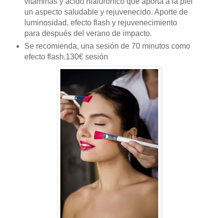
vitaminas y
á
cido hialuró
nico
que aporta a la piel
un aspecto saludable y rejuvenecido. Aporte de
luminosidad, efecto flash y rejuvenecimiento
para despu
é
s del verano de impacto.
Se recomienda, una sesión de 70 minutos como
efecto flash.130
€
sesió
n