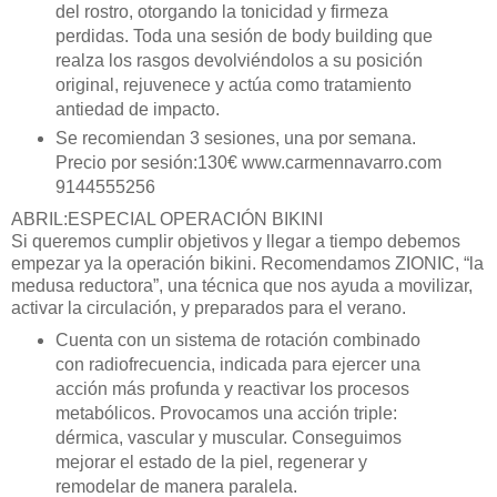
del rostro, otorgando la tonicidad y firmeza
perdidas. Toda una sesió
n de body building
que
realza los rasgos devolvi
é
ndolos a su posición
original, rejuvenece y act
ú
a como tratamiento
antiedad de impacto.
Se recomiendan 3 sesiones, una por semana.
Precio por sesió
n:130
€
www.carmennavarro.com
9144555256
ABRIL:ESPECIAL OPERACI
Ó
N BIKINI
Si queremos cumplir objetivos y llegar a tiempo debemos
empezar ya la operació
n bikini.
Recomendamos
ZIONIC,
“
la
medusa reductora
”
, una t
é
cnica que nos ayuda a movilizar,
activar la circulación, y preparados para el verano.
Cuenta con un sistema de rotación combinado
con radiofrecuencia, indicada para ejercer una
acció
n má
s profunda y reactivar los procesos
metabó
licos.
Provocamos una acció
n triple:
d
é
rmica, vascular y muscular. Conseguimos
mejorar el estado de la piel, regenerar y
remodelar de manera paralela.