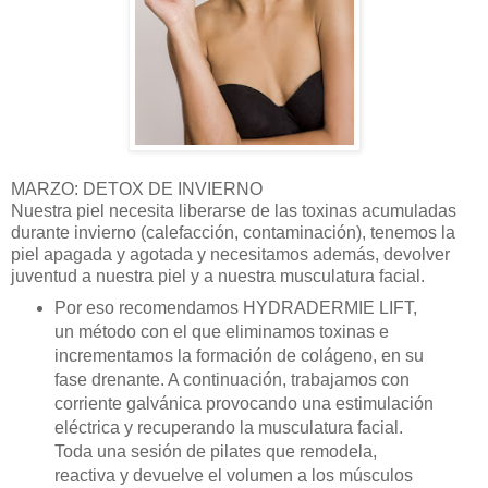
MARZO: DETOX DE INVIERNO
Nuestra piel necesita liberarse de las toxinas acumuladas
durante invierno
(calefacci
ó
n, contaminaci
ón), tenemos la
piel apagada y agotada y necesitamos adem
á
s, devolver
juventud a nuestra piel y a nuestra musculatura facial.
Por eso recomendamos
HYDRADERMIE LIFT,
un mé
todo con el que eliminamos toxinas e
incrementamos la formació
n de col
á
geno
, en su
fase drenante. A continuación, trabajamos con
corriente galv
á
nica provocando una estimulación
el
é
ctrica y recuperando la musculatura facial.
Toda una sesión de pilates que remodela,
reactiva y devuelve el volumen a los m
ú
sculos