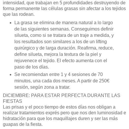
intensidad, que trabajan en 5 profundidades destruyendo de
forma permanente las c
é
lulas grasas sin afectar a los tejidos
que las rodean.
La grasa se elimina de manera natural a lo largo
de las siguientes semanas. Conseguimos definir
silueta, como si se tratara de un traje a medida, y
los resultados son similares a los de un lifting
quir
ú
rgico y de larga duración. Reafirma, reduce,
define silueta, mejora la textura de la piel y
rejuvenece el tejido. El efecto aumenta con el
paso de los d
í
as.
Se recomiendan entre 1 y 4 sesiones de 70
minutos, una cada dos meses. A partir de 250
€
sesi
ó
n, seg
ún zona a tratar.
DICIEMBRE: PARA ESTAR PERFECTA DURANTE LAS
FIESTAS
Las prisas y el poco tiempo de estos d
í
as nos obligan a
realizar tratamientos expr
é
s
pero que nos den luminosidad e
hidratación para que los maquillajes duren y ser las m
á
s
guapas de la fiesta.