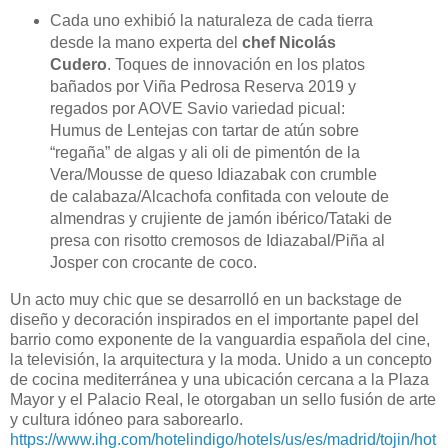
Cada uno exhibió la naturaleza de cada tierra
desde la mano experta del
chef Nicolás
Cudero
.
Toques de innovación en los platos
bañados por
Viña Pedrosa Reserva 2019
y
regados por AOVE Savio variedad picual:
Humus de Lentejas con tartar de atún sobre
“regaña” de algas y ali oli de pimentón de la
Vera/Mousse de queso Idiazabak con crumble
de calabaza/Alcachofa confitada con veloute de
almendras y crujiente de jamón ibérico/Tataki de
presa con risotto cremosos de Idiazabal/Piña al
Josper con crocante de coco.
Un acto muy chic que se desarrolló en un backstage de
diseño y decoración inspirados en el importante papel del
barrio como exponente de la vanguardia española del cine,
la televisión, la arquitectura y la moda. Unido a un concepto
de cocina mediterránea y una ubicación cercana a la Plaza
Mayor y el Palacio Real, le otorgaban un sello fusión de arte
y cultura idóneo para saborearlo.
https://www.ihg.com/hotelindigo/hotels/us/es/madrid/tojin/hot